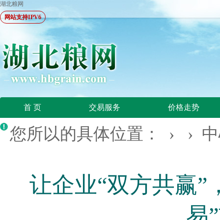
湖北粮网
网站支持IPV6
首 页
交易服务
价格走势
您所以的具体位置： › ›
中
让企业“双方共赢”
易