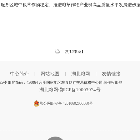
为服务区域中粮草作物稳定、推进粮草作物产业群高品质量水平发展进步
【打印本页】
中心简介
网站地图
湖北粮网
友情链接
|
|
|
楼 邮局简码：430064 合肥国家地区粮食储存交易价格中心局 著作权那些
湖北粮网:鄂ICP备19003974号
鄂公网IP安备 42010602000560号