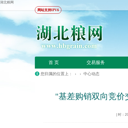
湖北粮网
网站支持IPV6
首 页
交易服务
您归属的位置上： › ›
中心动态
"基差购销双向竞价
|
时：202