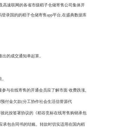
公司及高速联网的各省市级稻子仓储寄售公司集体开
”,密码登录国的的稻子仓储寄售app平台,在盛典数据库
網推出的成交通知单起算。
款。
参与在线寄售的开通会员应了解市面 收费跌涨,
和预付金欠款(分工协作社会生活信誉源代
甲乙双方彼此按签署协议的《稻谷竞标在线寄售购销承包
中应承包合同书的结账。转款时切实适用在国内稻