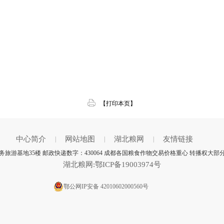
【打印本页】
中心简介
网站地图
湖北粮网
友情链接
|
|
|
游基地35楼 邮政快递数字：430064 成都各国粮食作物交易价格重心 转播权大部
湖北粮网:鄂ICP备19003974号
鄂公网IP安备 42010602000560号