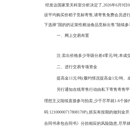
经发达国家里关科室分析决定了,2026年6月
设平均购买价稻子竞标寄售,请寄售免费会员进行国的的稻
下选择“国的的证策性粮油食品竞标出售”陆续参
一、网上交易布置
注:卖出价格多少等级分差4零元/吨;本
二、进行交易专项资金
提高金11元/吨(履约情况提高金1元/
另行通知在线寄售行动由私下寄售寄售甲
理想主义陆续直接参与拍卖,少于尽早就1-6个
码:12100000717808170P),抓实
合同书承包合同书》分担相应的风险隐患,尽早