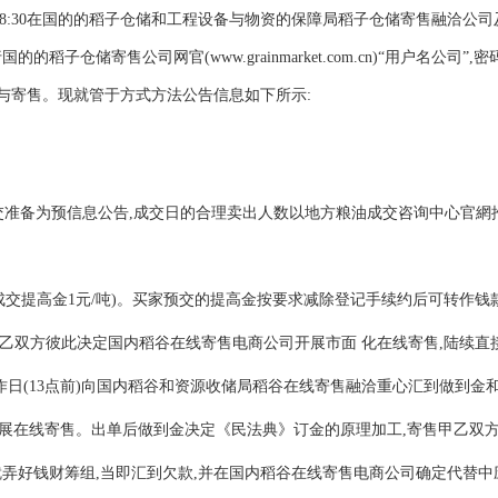
9日08:30在国的的稻子仓储和工程设备与物资的保障局稻子仓储寄售融洽
子仓储寄售公司网官(www.grainmarket.com.cn)“用户名公司
与寄售。现就管于方式方法公告信息如下所示:
成交准备为预信息公告,成交日的合理卖出人数以地方粮油成交咨询中心官
吨、成交提高金1元/吨)。买家预交的提高金按要求减除登记手续约后可转作钱
乙双方彼此决定国内稻谷在线寄售电商公司开展市面 化在线寄售,陆续直接
操作日(13点前)向国内稻谷和资源收储局稻谷在线寄售融洽重心汇到做到金
有按期的做到金开展在线寄售。出单后做到金决定《民法典》订金的原理加工,寄售
就弄好钱财筹组,当即汇到欠款,并在国内稻谷在线寄售电商公司确定代替