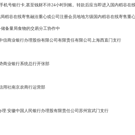
手机号银行卡,甚至钱财不许24小时到账。转款后应当即进入国内稻谷在
储局稻谷在线寄售融洽重心或公司注册会员地地方级国内稻谷在线寄售重
备储备量局食物的交易分工协作中
内中信商业银行办理股份有限公司有限责任有限公司上海西直门支行
趋势商业银行系统总行开张部
大信用社南京农商行运营部
办理:安徽中国人民银行办理股有限责任公司苏州宣武门支行