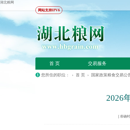
湖北粮网
网站支持IPV6
首 页
交易服务
您所住的职位： ›
首 页
›
国家政策粮食交易公
202
|
准确时间