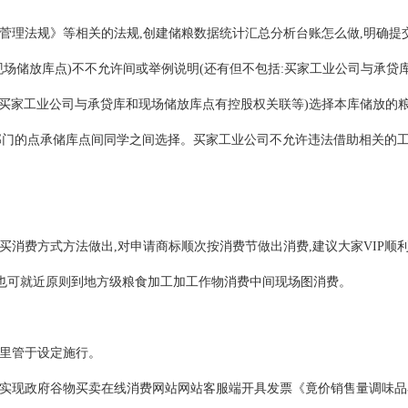
菅理法规》等相关的法规,创建储粮数据统计汇总分析台账怎么做,明确提
现场储放库点)不不允许间或举例说明(还有但不包括:买家工业公司与承
买家工业公司与承贷库和现场储放库点有控股权关联等)选择本库储放的粮
部门的点承储库点间同学之间选择。买家工业公司不允许违法借助相关的工
买消费方式方法做出,对申请商标顺次按消费节做出消费,建议大家VIP顺
,也可就近原则到地方级粮食加工加工作物消费中间现场图消费。
里管于设定施行。
实现政府谷物买卖在线消费网站网站客服端开具发票《竟价销售量调味品