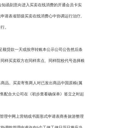
告知函刻意向进入买卖在线消费的开通会员卡实
申请表省部级买卖在线消费心中协调运行治疗,
运行。
将足额贷款一天或按序转账本公示公司公告然后条
)。同样买卖双方在同样库点、同样院校代号选择粮
出商品。买卖寄售两人对已发出商品中国原粮(属
寄售配合大公司在《初步查看确保单》签立之时起
卖管理中网上营销或书面形式申请表商务旅游整理
协调性管理中准许在6个工做工做日历日将应当