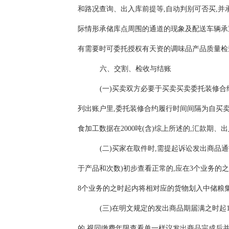
和路况查询、出入库前提等,自动判别可否买,
际情形承储库点周围的通道的现象及配送车辆承
有需要时可委托授权有天资的调味品产品质量检
六、交割、检收与结账
(一)买卖双方必要于买卖买卖委托装修
列出账户里,委托装修合约履行时间间隔为自买卖
食加工数据在2000吨(含)综上所述的,汇款期、
(二)买家在取件时,需提起诉讼发出商
于产品和次数)初步查看正常的,应在3个业务
8个业务的之时起内将相对应的货物划入中储粮
(三)在明文规定的发出商品期届满之时
的,视同缴费年限查看单一样议发出商品完成后