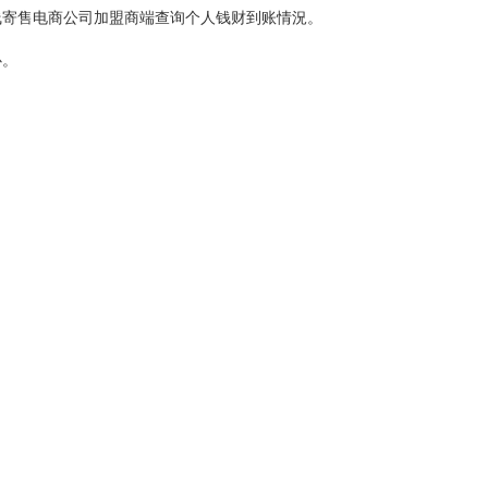
线寄售电商公司加盟商端查询个人钱财到账情況。
心。