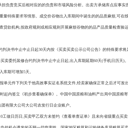
并承担负责竞买后相对应的的负责和市場风险分析。出卖方承储库点应事实
重量特殊要求等情形。成交价谷物出入库期间中诞生的的品质麻烦,可在线
查贷款机构,按政府规则或相应规则开展麻烦谷物的的品产品质量检查验
合约判决书中止中止日起30天内按《买卖买卖公示公司公告》的特殊要求
买卖委托装修合约判决书中止中止日起,出入库期延期60天(手机日历天
出入库期可增加5天。
品通报单元件下列关于他高效事实证名系统文件,经卖家确保正常之后才可发
的之时起内签立《初步查看确保单》。中国中国原粮和油料产出局中国原粮
集团有限大公司大公司农发行日企业账户。
起10工做日历日,买卖甲乙双方未签约《查看单查证单》且未向省级重点买
并负担机会诱发的不顾一切危害性。国家地区粮草和运输储备库局粮草买卖